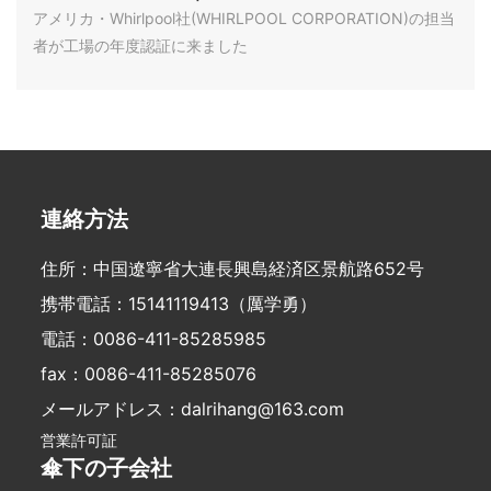
PORATION)の担当者が工場の年度認証に来
アメリカ・Whirlpool社(WHIRLPOOL CORPORATION)の担当
ました
者が工場の年度認証に来ました
連絡方法
住所：中国遼寧省大連長興島経済区景航路652号
携帯電話：
15141119413
（厲学勇）
電話：
0086-411-85285985
fax：0086-411-85285076
メールアドレス：
dalrihang@163.com
営業許可証
傘下の子会社